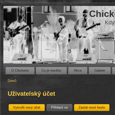
Chick
Kdy
O Chickens
Co je nového
Akce
Galerie
Domů
Uživatelský účet
Vytvořit nový účet
Přihlásit se
Zaslat nové heslo