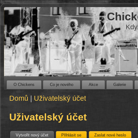
Chick
Kdy
O Chickens
Co je nového
Akce
Galerie
Domů
|
Uživatelský účet
Uživatelský účet
Vytvořit nový účet
Přihlásit se
Zaslat nové heslo